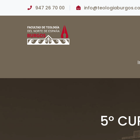
947 26 70 00
info@teologiaburgos.c
I
5º CU