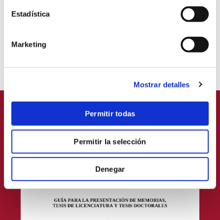
DOGMÁTICA
Estadística
LAICOS, FAMILIA Y VIDA
Marketing
EVANGELIZACIÓN Y MISIÓN
Mostrar detalles
Permitir todas
GUÍA PARA LA PRESENTACIÓN DE MEMORIAS,
TESIS DE LICENCIATURA Y TESIS DOCTORALES
Permitir la selección
Denegar