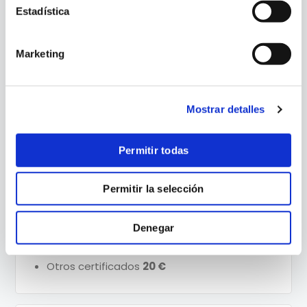
DISTANCIA
Estadística
Matrícula del curso completo
300 €
Material didáctico (cada curso)
200 €
Marketing
Mostrar detalles
CATEDRA “FRANCISCO DE VITORIA”
Matrícula del curso completo
80 €
Permitir todas
Permitir la selección
CERTIFICACIONES
Denegar
Certificado de cada curso
10 €
Otros certificados
20 €