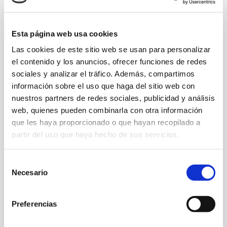
Licentiatus in Theologia
400€
Esta página web usa cookies
Las cookies de este sitio web se usan para personalizar
el contenido y los anuncios, ofrecer funciones de redes
DOCTORADO
sociales y analizar el tráfico. Además, compartimos
información sobre el uso que haga del sitio web con
Inscripción y dirección de Tesis
1000 €
nuestros partners de redes sociales, publicidad y análisis
Curso monográfico (cada ECTS)
60 €
web, quienes pueden combinarla con otra información
Prácticas y lecciones magistrales
250 €
que les haya proporcionado o que hayan recopilado a
Defensa de Tesis, Título y envío de Tesis
partir del uso que haya hecho de sus servicios.
1000€
Selección
Necesario
de
consentimiento
Preferencias
INSTITUTO DE TEOLOGÍA A