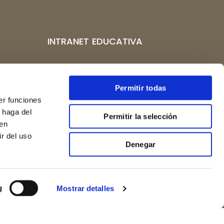
INTRANET EDUCATIVA
CAMPUS VIRTUAL
po 10,
CENTROS AFILIADOS
Permitir todas
er funciones
 haga del
Permitir la selección
rgos.org
den
r del uso
Denegar
g
Mostrar detalles
PREINSCRIPCIONES