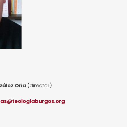
nzález Oña
(director)
osas@teologiaburgos.org