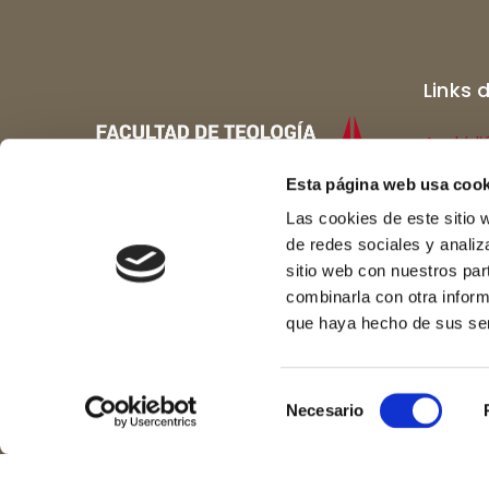
Links 
Archidi
Catedra
Esta página web usa cook
Las cookies de este sitio 
Colegi
de redes sociales y analiz
Museo d
sitio web con nuestros par
combinarla con otra inform
Redes sociales
que haya hecho de sus ser
Selección
Necesario
de
consentimiento
© COPYRIGHT 2017 FACULTAD DE TEOLOGÍA DE BUR