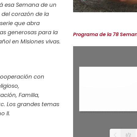
lá esa Semana de un
n del corazón de la
 serie que abra
eas generosas para la
Programa de la 78 Seman
añol en Misiones vivas.
 Cooperación con
ligioso,
ración, Familia,
etc. Los grandes temas
 II.
1/2