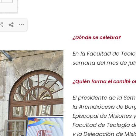
¿Dónde se celebra?
s
0%
En la Facultad de Teol
e
semana del mes de juli
¿Quién forma el comité o
El presidente de la Se
la Archidiócesis de Bu
Episcopal de Misiones y
Facultad de Teología 
y la Delegación de Mis