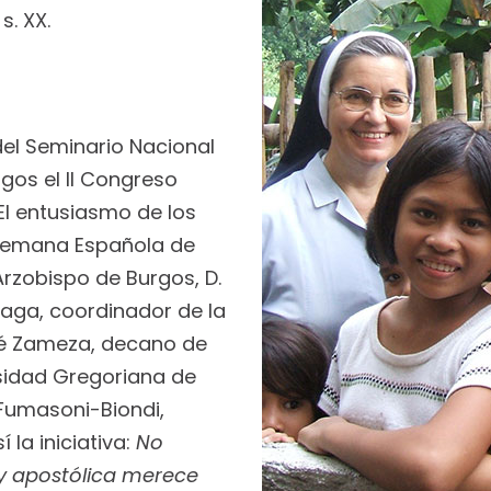
s. XX.
del Seminario Nacional
rgos el II Congreso
 El entusiasmo de los
 Semana Española de
Arzobispo de Burgos, D.
naga, coordinador de la
sé Zameza, decano de
rsidad Gregoriana de
Fumasoni-Biondi,
 la iniciativa:
No
 y apostólica merece