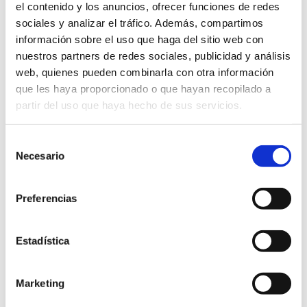
el contenido y los anuncios, ofrecer funciones de redes
sociales y analizar el tráfico. Además, compartimos
información sobre el uso que haga del sitio web con
nuestros partners de redes sociales, publicidad y análisis
web, quienes pueden combinarla con otra información
que les haya proporcionado o que hayan recopilado a
partir del uso que haya hecho de sus servicios.
Selección
Necesario
de
consentimiento
Preferencias
Email
clairemarie.ac@gmail.com
Estadística
Marketing
Teléfono