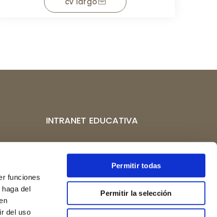
cv largo
INTRANET EDUCATIVA
CAMPUS VIRTUAL
po 10,
CENTROS AFILIADOS
Permitir todas
er funciones
 haga del
Permitir la selección
rgos.org
den
r del uso