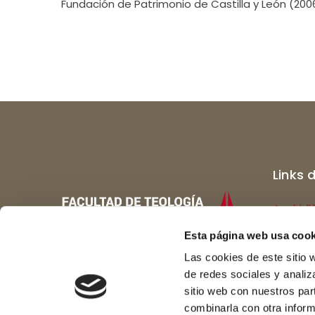
Fundación de Patrimonio de Castilla y León (200
Links 
Archidi
Catedra
Esta página web usa cook
Las cookies de este sitio 
Colegi
de redes sociales y analiz
Museo d
sitio web con nuestros par
combinarla con otra inform
Redes sociales