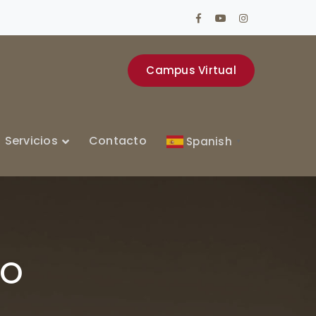
Facebook
Youtube
Instagram
Profile
Profile
Profile
Campus Virtual
Servicios
Contacto
Spanish
▼
DO