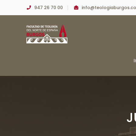
947 26 70 00
info@teologiaburgos.c
I
J