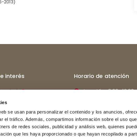
6-2013)
de interés
Horario de atención
ócesis de Burgos
Lun - Vier: 8:00- 16:00
l de Burgos
C/ E. Martínez del Cam
ies
web se usan para personalizar el contenido y los anuncios, ofrec
o Mayor San Jerónimo
947 26 70 00
ar el tráfico. Además, compartimos información sobre el uso que
el retablo
secretaria@teologiabu
tners de redes sociales, publicidad y análisis web, quienes pue
ación que les haya proporcionado o que hayan recopilado a parti