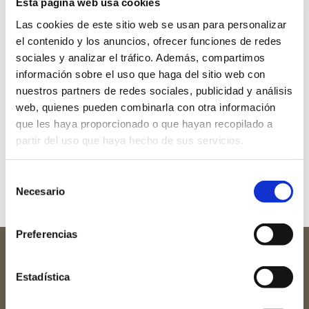
Esta página web usa cookies
Technology
Las cookies de este sitio web se usan para personalizar
and Engineering
el contenido y los anuncios, ofrecer funciones de redes
sociales y analizar el tráfico. Además, compartimos
información sobre el uso que haga del sitio web con
nuestros partners de redes sociales, publicidad y análisis
Learn More
web, quienes pueden combinarla con otra información
que les haya proporcionado o que hayan recopilado a
partir del uso que haya hecho de sus servicios.
Selección
Necesario
de
consentimiento
Preferencias
Estadística