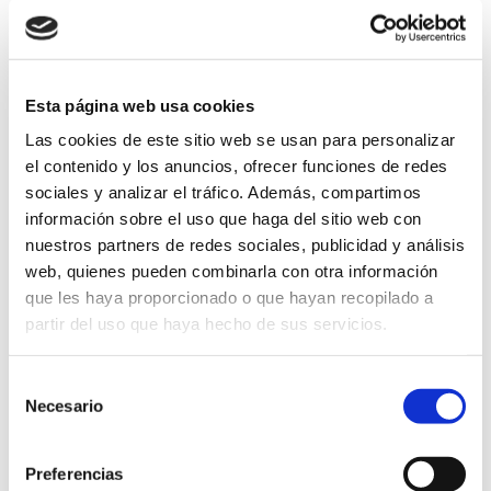
DETALLES
ORGANIZADOR
Esta página web usa cookies
Fecha:
ARCHIDIÓCESIS DE
Las cookies de este sitio web se usan para personalizar
BURGOS
29 29 febrero, 2024
el contenido y los anuncios, ofrecer funciones de redes
sociales y analizar el tráfico. Además, compartimos
Hora:
información sobre el uso que haga del sitio web con
7:00 pm - 8:30 pm
UTC+0
nuestros partners de redes sociales, publicidad y análisis
Categoría del Evento:
web, quienes pueden combinarla con otra información
CONFERENCIAS
que les haya proporcionado o que hayan recopilado a
partir del uso que haya hecho de sus servicios.
Selección
Necesario
de
consentimiento
Preferencias