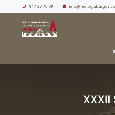
947 26 70 00
info@teologiaburgos.c
I
XXXII