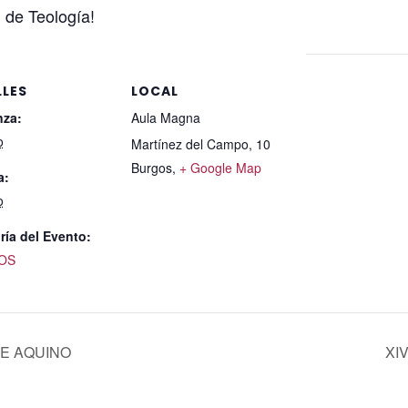
 de Teología!
LLES
LOCAL
za:
Aula Magna
o
Martínez del Campo, 10
Burgos
,
+ Google Map
a:
o
ría del Evento:
OS
DE AQUINO
XIV