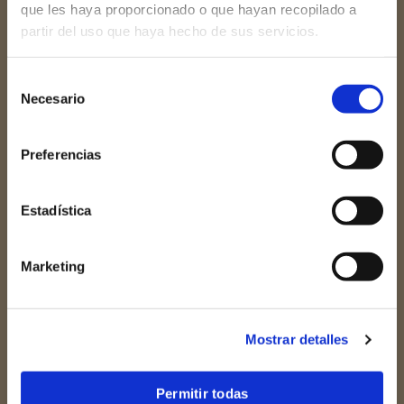
que les haya proporcionado o que hayan recopilado a
partir del uso que haya hecho de sus servicios.
Selección
Necesario
de
consentimiento
Preferencias
Estadística
Redes sociales
Marketing
Mostrar detalles
Links de interés
Permitir todas