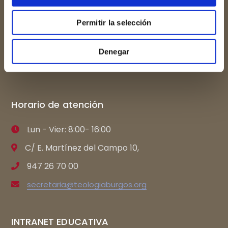
Archidiócesis de Burgos
Permitir la selección
Catedral de Burgos
Colegio Mayor San Jerónimo
Denegar
Museo del retablo
Horario de atención
Lun - Vier: 8:00- 16:00
C/ E. Martínez del Campo 10,
947 26 70 00
secretaria@teologiaburgos.org
INTRANET EDUCATIVA