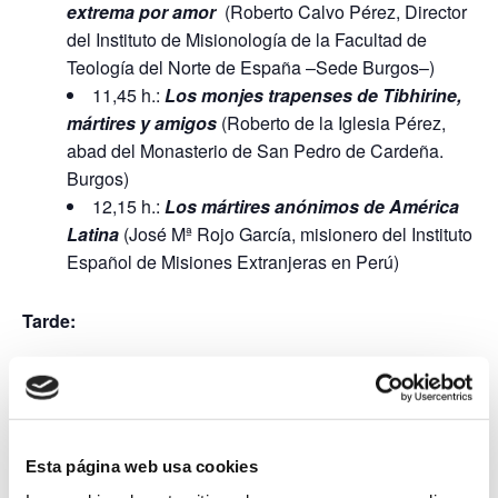
extrema por amor
(Roberto Calvo Pérez, Director
del Instituto de Misionología de la Facultad de
Teología del Norte de España –Sede Burgos­–)
11,45 h.:
Los monjes trapenses de Tibhirine,
mártires y amigos
(Roberto de la Iglesia Pérez,
abad del Monasterio de San Pedro de Cardeña.
Burgos)
12,15 h.:
Los mártires anónimos de América
Latina
(José Mª Rojo García, misionero del Instituto
Español de Misiones Extranjeras en Perú)
Tarde:
16,30 h.:
Santa Teresa de Calcuta: misionera
de la caridad
(Ignacio Amorós Rodríguez-Fraile,
sacerdote español misionero en Uruguay, profesor
en Word on Fire Institute)
Esta página web usa cookies
17,00 h.:
San Carlos de Foucauld, una misión