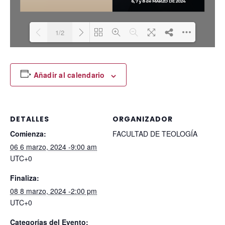
1/2
Please wait while
DearFlip: Loading PDF
Añadir al calendario
100% ...
flipbook is loading.
For more related info,
FAQs and issues
please refer to
DETALLES
ORGANIZADOR
DearFlip WordPress
Comienza:
FACULTAD DE TEOLOGÍA
Flipbook Plugin Help
06 6 marzo, 2024 -9:00 am
documentation.
UTC+0
Finaliza:
08 8 marzo, 2024 -2:00 pm
UTC+0
Categorías del Evento: