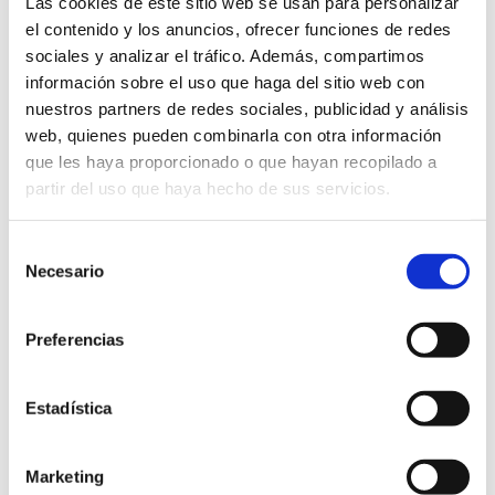
Las cookies de este sitio web se usan para personalizar
de fraternidad
(Manuel Pozo Oller, Director del
el contenido y los anuncios, ofrecer funciones de redes
Boletín Iesus Caritas)
sociales y analizar el tráfico. Además, compartimos
información sobre el uso que haga del sitio web con
Mesa Redonda
nuestros partners de redes sociales, publicidad y análisis
VIERNES 8
web, quienes pueden combinarla con otra información
que les haya proporcionado o que hayan recopilado a
Mañana:
partir del uso que haya hecho de sus servicios.
10,00 h.:
La verdad de la santidad en el
Selección
encuentro con los otros
(Fernando Susaeta
Necesario
de
Montoya, Co-Director del Instituto de Misionología
consentimiento
de la Facultad de Teología del Norte de España –
Preferencias
Sede Burgos–)
11,45 h.:
Claves de espiritualidad misionera
en el siglo XXI
(Francisco Ruiz Pérez, SJ, Decano
Estadística
de la Facultad de Teología de Deusto)
13,00 h.:
Clausura del Simposio
Marketing