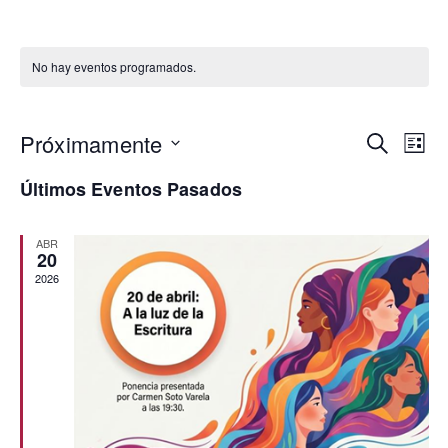
No hay eventos programados.
Próximamente
Nav
N
Buscar
Lista
Seleccionar
Últimos Eventos Pasados
d
fecha.
de
vi
ABR
bús
20
2026
d
y
E
vist
de