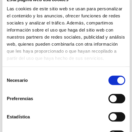
Las cookies de este sitio web se usan para personalizar
el contenido y los anuncios, ofrecer funciones de redes
sociales y analizar el tráfico. Además, compartimos
información sobre el uso que haga del sitio web con
nuestros partners de redes sociales, publicidad y análisis
Destacado
14 abril -7:00 pm
-
16 abril -7:00 pm
UTC+0
web, quienes pueden combinarla con otra información
XIV Jornadas de Ciencia y Cristianismo
que les haya proporcionado o que hayan recopilado a
partir del uso que haya hecho de sus servicios.
MAR
4
Selección
2026
Necesario
de
consentimiento
Preferencias
Estadística