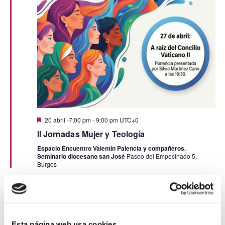
Eve
Destacado
20 abril -7:00 pm
-
9:00 pm
UTC+0
II Jornadas Mujer y Teología
Espacio Encuentro Valentín Palencia y compañeros.
Seminario diocesano san José
Paseo del Empecinado 5,
Burgos
ABR
14
2026
Esta página web usa cookies