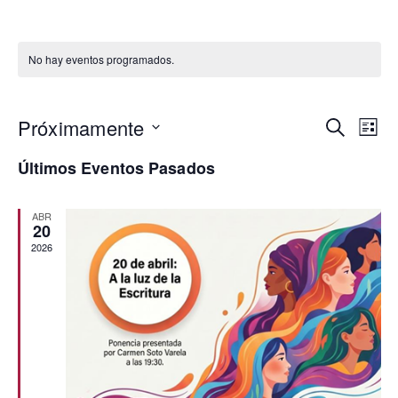
No hay eventos programados.
Próximamente
Nav
N
Buscar
Lista
Seleccionar
Últimos Eventos Pasados
d
fecha.
de
vi
ABR
bús
20
2026
d
y
E
vist
de