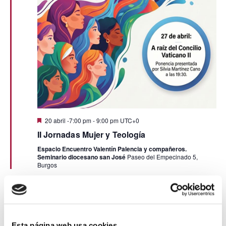
Eve
Destacado
20 abril -7:00 pm
-
9:00 pm
UTC+0
II Jornadas Mujer y Teología
Espacio Encuentro Valentín Palencia y compañeros.
Seminario diocesano san José
Paseo del Empecinado 5,
Burgos
ABR
14
2026
Esta página web usa cookies