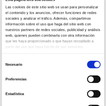
Las cookies de este sitio web se usan para personalizar
el contenido y los anuncios, ofrecer funciones de redes
sociales y analizar el tráfico. Además, compartimos
información sobre el uso que haga del sitio web con
nuestros partners de redes sociales, publicidad y análisis
Destacado
14 abril -7:00 pm
-
16 abril -7:00 pm
UTC+0
web, quienes pueden combinarla con otra información
XIV Jornadas de Ciencia y Cristianismo
que les haya proporcionado o que hayan recopilado a
partir del uso que haya hecho de sus servicios.
MAR
4
Selección
2026
Necesario
de
consentimiento
Preferencias
Estadística