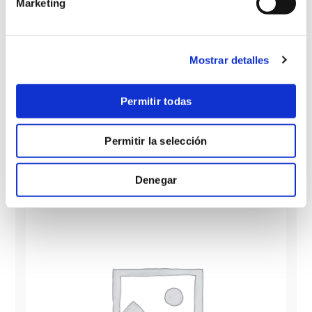
Marketing
Mostrar detalles
$
3,770.00
Wacker Neuson 4 Cycle Industrial
Permitir todas
Vibrator Rammer
Permitir la selección
Denegar
SALE!