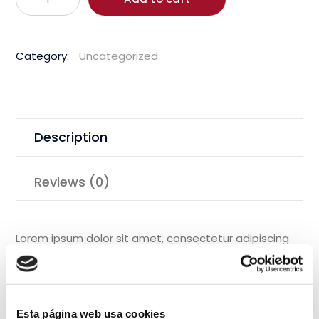
1850W
150m
Hand
Category:
Uncategorized
Held
Core
Drill
quantity
Description
Reviews (0)
Lorem ipsum dolor sit amet, consectetur adipiscing
elit, sed do eiusmod tempor incididunt ut labore et
dolore magna aliqua. Ut enim ad minim veniam, quis
nostrud exercitation ullamco laboris nisi ut aliquip ex
ea commodo consequat.
Esta página web usa cookies