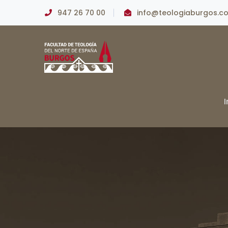
947 26 70 00
info@teologiaburgos.c
I