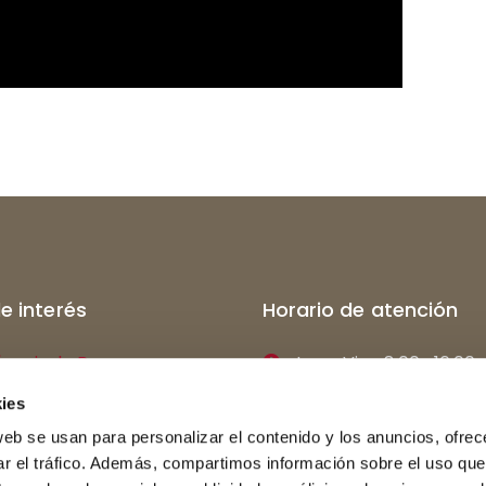
de interés
Horario de atención
ócesis de Burgos
Lun - Vier: 8:00- 16:00
l de Burgos
C/ E. Martínez del Cam
ies
web se usan para personalizar el contenido y los anuncios, ofrec
o Mayor San Jerónimo
947 26 70 00
ar el tráfico. Además, compartimos información sobre el uso que
el retablo
secretaria@teologiabu