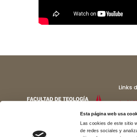
Links 
Archidi
Catedra
Esta página web usa cook
Las cookies de este sitio 
Colegi
de redes sociales y analiz
Museo d