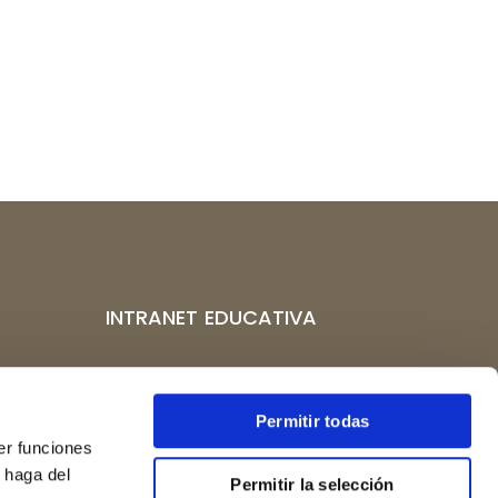
INTRANET EDUCATIVA
CAMPUS VIRTUAL
po 10,
CENTROS AFILIADOS
Permitir todas
er funciones
 haga del
Permitir la selección
rgos.org