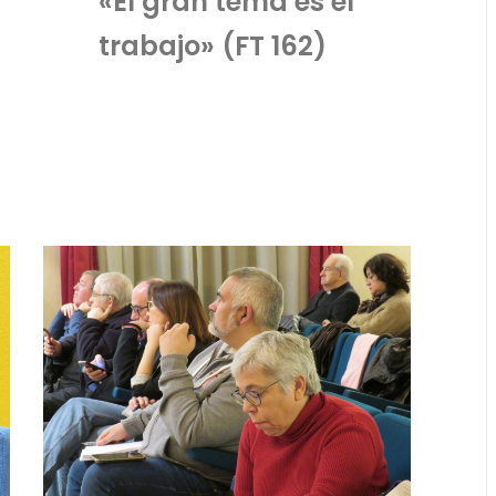
«El gran tema es el
trabajo» (FT 162)
o