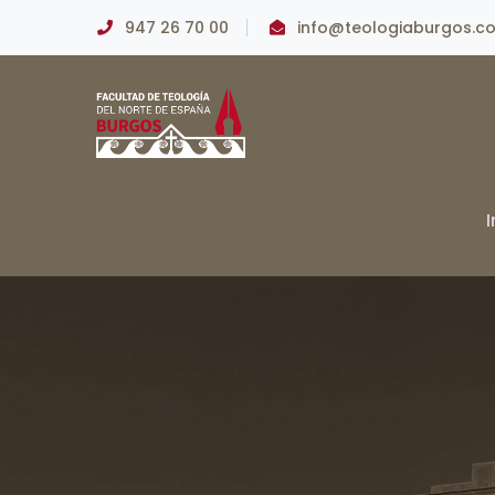
947 26 70 00
info@teologiaburgos.c
I