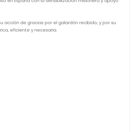
o en España con la sensibilización misionera y apoyo
acción de gracias por el galardón recibido, y por su
ica, eficiente y necesaria.