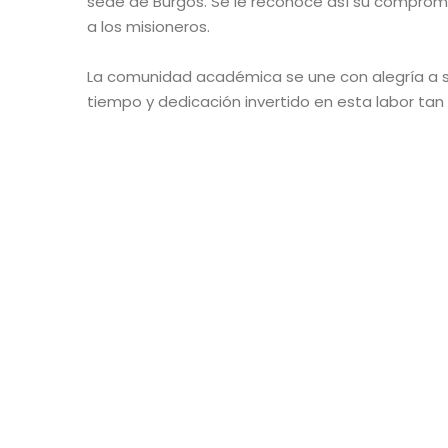
sede de Burgos. Se le
reconoce así su compromis
a los misioneros.
La comunidad académica se une con alegría a su 
tiempo y dedicación invertido en esta labor tan r