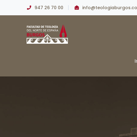
947 26 70 00
info@teologiaburgos.c
I