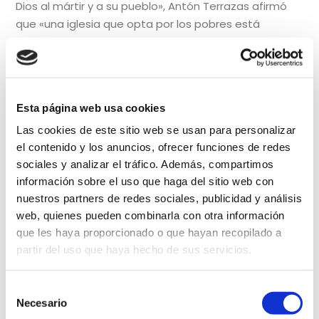
Dios al mártir y a su pueblo», Antón Terrazas afirmó
que «una iglesia que opta por los pobres está
condenada al martirio», como se demuestra en
tantos mártires anónimos de Latinoamérica que
fueron asesinados por su compromiso con los pobres
y por el odio hacia la caridad; la humanidad está en
Esta página web usa cookies
deuda con ellos por haber hecho una opción
evangélica por los pobres.
Las cookies de este sitio web se usan para personalizar
el contenido y los anuncios, ofrecer funciones de redes
sociales y analizar el tráfico. Además, compartimos
Finalmente, la tarde ofreció otros dos testimonios de
información sobre el uso que haga del sitio web con
santidad misionera. El primero de ellos fue sobre la
nuestros partners de redes sociales, publicidad y análisis
figura de
Santa Teresa de Calcuta,
ofrecido por
D.
web, quienes pueden combinarla con otra información
Ignacio Amorós Rodríguez-Fraile
, sacerdote
que les haya proporcionado o que hayan recopilado a
español misionero en Uruguay y profesor en Word on
partir del uso que haya hecho de sus servicios.
Fire Institute. Él mismo estudió desde su juventud a
Madre Teresa movido por el testimonio de las
Selección
misioneras de la caridad, de forma que ha llegado a
Necesario
de
concluir que más allá de la imagen de lo exterior, de