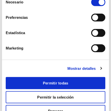
Necesario
de
consentimiento
Preferencias
Estadística
Marketing
Saber más
Mostrar detalles
La misión de la Iglesia,
obra de santidad
Permitir todas
Permitir la selección