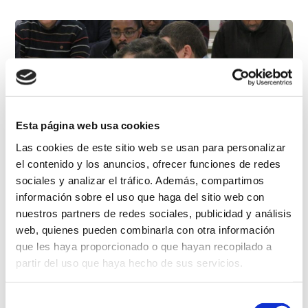
Esta página web usa cookies
Las cookies de este sitio web se usan para personalizar
el contenido y los anuncios, ofrecer funciones de redes
Saber más
sociales y analizar el tráfico. Además, compartimos
La Iglesia en misión
información sobre el uso que haga del sitio web con
nuestros partners de redes sociales, publicidad y análisis
necesita la santidad
web, quienes pueden combinarla con otra información
que les haya proporcionado o que hayan recopilado a
martirial
partir del uso que haya hecho de sus servicios.
Selección