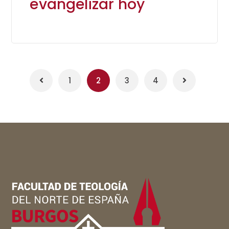
evangelizar hoy
1
2
3
4